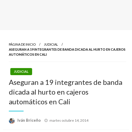
PÁGINA DE INICIO
JUDICIAL
ASEGURAN A 19 INTEGRANTES DE BANDA DICADA AL HURTO EN CAJEROS
AUTOMÁTICOS EN CALI
JUDICIAL
Aseguran a 19 integrantes de banda
dicada al hurto en cajeros
automáticos en Cali
Publicado
Iván Briceño
martes octubre 14, 2014
el