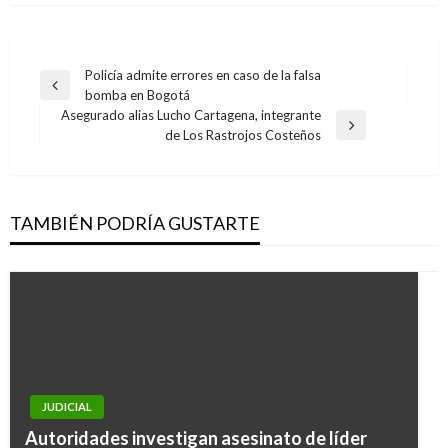
Navegación
Policía admite errores en caso de la falsa
Entrada
bomba en Bogotá
de
anterior
Asegurado alias Lucho Cartagena, integrante
entradas
Entrada
de Los Rastrojos Costeños
siguiente
TAMBIÉN PODRÍA GUSTARTE
JUDICIAL
JUDICIAL
Autoridades investigan asesinato de líder