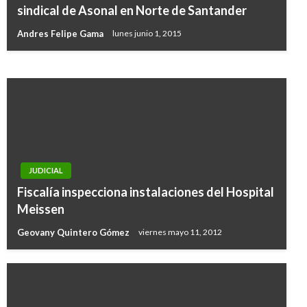
JEP presentó el balance de su segundo año de
sindical de Asonal en Norte de Santander
gestión
Andres Felipe Gama
lunes junio 1, 2015
Manuel Reyes Beltran
miércoles enero 15, 2020
JUDICIAL
Fiscalía inspecciona instalaciones del Hospital
Meissen
Geovany Quintero Gómez
viernes mayo 11, 2012