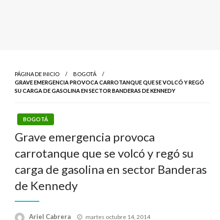
PÁGINA DE INICIO
BOGOTÁ
GRAVE EMERGENCIA PROVOCA CARROTANQUE QUE SE VOLCÓ Y REGÓ
SU CARGA DE GASOLINA EN SECTOR BANDERAS DE KENNEDY
BOGOTÁ
Grave emergencia provoca
carrotanque que se volcó y regó su
carga de gasolina en sector Banderas
de Kennedy
Publicado
Ariel Cabrera
martes octubre 14, 2014