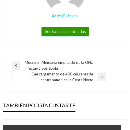
Ariel Cabrera
Ver todas las entradas
Navegación
Muere en Alemania empleado de la ONU
Entrada
infectado por ébola
de
anterior
Cae cargamento de 400 celulares de
entradas
BOGOTÁ
Entrada
contrabando en la Costa Norte
siguiente
Siete de los ocho heridos que dejó el atentado
en el centro comercial Andino fueron dados de
alta
TAMBIÉN PODRÍA GUSTARTE
Andres Felipe Gama
domingo junio 18, 2017