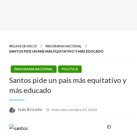
PÁGINA DE INICIO
PANORAMA NACIONAL
SANTOS PIDE UN PAÍS MÁS EQUITATIVO Y MÁS EDUCADO
PANORAMA NACIONAL
POLÍTICA
Santos pide un país más equitativo y
más educado
Publicado
Iván Briceño
miércoles octubre 22, 2014
el
El