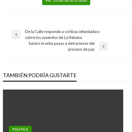
Ver todas las entradas
Navegación
De la Calle responde a «críticas infundadas»
Entrada
sobre los acuerdos de La Habana
de
anterior
Santos le echa puyas a detractores del
entradas
Entrada
proceso de paz
siguiente
TAMBIÉN PODRÍA GUSTARTE
POLÍTICA