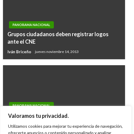
PANORAMA NACIONAL
Grupos ciudadanos deben registrar logos
ante el CNE
Iván Briceño
jueves noviembre 14, 2013
PANORAMA NACIONAL
Representantes por Bogotá recrimina a
Valoramos tu privacidad.
Peñalosa por declaraciones ‘cínicas’
Utilizamos cookies para mejorar tu experiencia de navegación,
Iván Briceño
ofrecerte anuncios o contenido personalizado y analizar
sábado abril 30, 2016