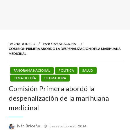
PÁGINA DE INICIO
PANORAMA NACIONAL
COMISIÓN PRIMERA ABORDÓ LA DESPENALIZACIÓN DE LA MARIHUANA
MEDICINAL
PANORAMA NACIONAL
POLÍTICA
SALUD
TEMA DEL DÍA
ULTIMAHORA
Comisión Primera abordó la
despenalización de la marihuana
medicinal
Publicado
Iván Briceño
jueves octubre 23, 2014