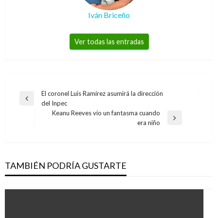
Iván Briceño
Ver todas las entradas
Navegación
El coronel Luis Ramírez asumirá la dirección
Entrada
del Inpec
de
anterior
Keanu Reeves vio un fantasma cuando
entradas
Entrada
era niño
siguiente
TAMBIÉN PODRÍA GUSTARTE