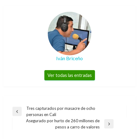
Iván Briceño
Ver todas las entradas
Navegación
Tres capturados por masacre de ocho
Entrada
personas en Cali
de
anterior
Asegurado por hurto de 260 millones de
entradas
Entrada
pesos a carro de valores
siguiente