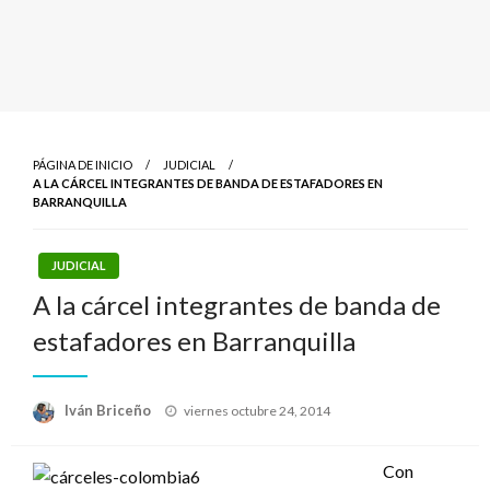
PÁGINA DE INICIO
JUDICIAL
A LA CÁRCEL INTEGRANTES DE BANDA DE ESTAFADORES EN
BARRANQUILLA
JUDICIAL
A la cárcel integrantes de banda de
estafadores en Barranquilla
Publicado
Iván Briceño
viernes octubre 24, 2014
el
Con