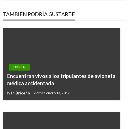
TAMBIÉN PODRÍA GUSTARTE
JUDICIAL
JUDICIAL
Encuentran vivos a los tripulantes de avioneta
Aplazan para el 6 de abril sentencia contra Luis
médica accidentada
Bedoya
Iván Briceño
viernes enero 13, 2012
Andres Felipe Gama
miércoles enero 3, 2018