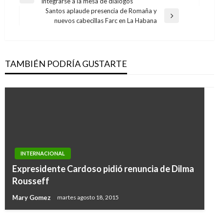
Entrada
integrarse a la mesa de diálogos
de
anterior
Santos aplaude presencia de Romaña y
entradas
Entrada
nuevos cabecillas Farc en La Habana
siguiente
TAMBIÉN PODRÍA GUSTARTE
INTERNACIONAL
INTERNACIONAL
Rusia intervino en las elecciones para dañar la
Expresidente Cardoso pidió renuncia de Dilma
campaña de Hillary Clinton y promover
Rousseff
victoria de Donald Trump
Mary Gomez
martes agosto 18, 2015
Ariel Cabrera
sábado diciembre 10, 2016