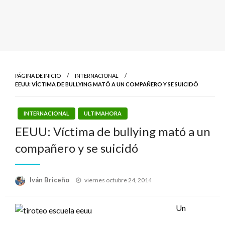
PÁGINA DE INICIO
INTERNACIONAL
EEUU: VÍCTIMA DE BULLYING MATÓ A UN COMPAÑERO Y SE SUICIDÓ
INTERNACIONAL
ULTIMAHORA
EEUU: Víctima de bullying mató a un
compañero y se suicidó
Publicado
Iván Briceño
viernes octubre 24, 2014
el
Un