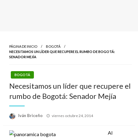
PÁGINA DE INICIO
BOGOTÁ
NECESITAMOS UN LÍDER QUE RECUPERE EL RUMBO DE BOGOTÁ:
SENADOR MEJÍA
BOGOTÁ
Necesitamos un líder que recupere el
rumbo de Bogotá: Senador Mejía
Publicado
Iván Briceño
viernes octubre 24, 2014
el
Al