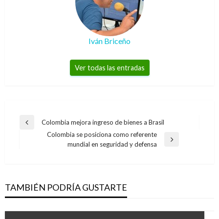
Iván Briceño
Ver todas las entradas
Navegación
Colombia mejora ingreso de bienes a Brasil
Entrada
de
Colombia se posiciona como referente
anterior
Entrada
mundial en seguridad y defensa
entradas
siguiente
TAMBIÉN PODRÍA GUSTARTE