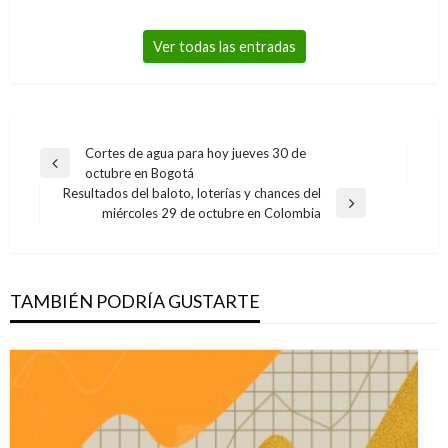
Ver todas las entradas
Navegación
Cortes de agua para hoy jueves 30 de
Entrada
octubre en Bogotá
de
anterior
Resultados del baloto, loterías y chances del
entradas
Entrada
miércoles 29 de octubre en Colombia
siguiente
TAMBIÉN PODRÍA GUSTARTE