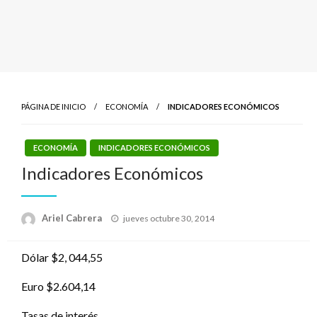
PÁGINA DE INICIO
ECONOMÍA
INDICADORES ECONÓMICOS
ECONOMÍA
INDICADORES ECONÓMICOS
Indicadores Económicos
Publicado
Ariel Cabrera
jueves octubre 30, 2014
el
Dólar $2, 044,55
Euro $2.604,14
Tasas de interés