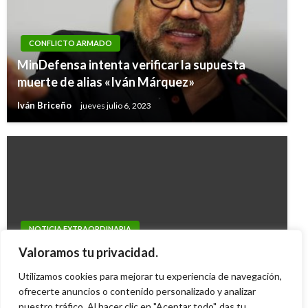
CONFLICTO ARMADO
MinDefensa intenta verificar la supuesta
muerte de alias «Iván Márquez»
Iván Briceño
jueves julio 6, 2023
NOTICIA EXTRAORDINARIA
Procurador radica solicitud de nulidad contra
Valoramos tu privacidad.
fallo de la Corte
Utilizamos cookies para mejorar tu experiencia de navegación,
ofrecerte anuncios o contenido personalizado y analizar
Carolina Urrego
lunes septiembre 24, 2012
nuestro tráfico. Al hacer clic en "Aceptar todo", das tu