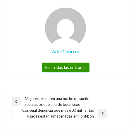
Ariel Cabrera
Ver todas las entradas
Navegación
Mujeres prefieren una noche de sueño
Entrada
reparador que una de buen sexo
de
anterior
Concejal denuncia que más 600 mil llantas
entradas
Entrada
usadas están almacenadas en Fontibón
siguiente
NOTICIA EXTRAORDINARIA