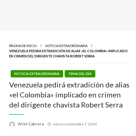
PÁGINA DE INICIO
NOTICIA EXTRAORDINARIA
VENEZUELA PEDIRÁ EXTRADICIÓN DE ALIAS «EL COLOMBIA» IMPLICADO
EN CRIMEN DEL DIRIGENTE CHAVISTA ROBERT SERRA
NOTICIA EXTRAORDINARIA
TEMA DEL DÍA
Venezuela pedirá extradición de alias
«el Colombia» implicado en crimen
del dirigente chavista Robert Serra
Publicado
Ariel Cabrera
viernes noviembre 7, 2014
el