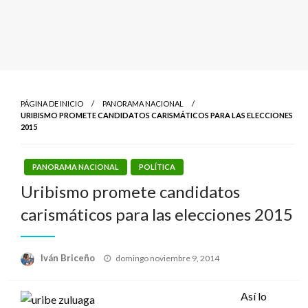
PÁGINA DE INICIO
PANORAMA NACIONAL
URIBISMO PROMETE CANDIDATOS CARISMÁTICOS PARA LAS ELECCIONES
2015
PANORAMA NACIONAL
POLÍTICA
Uribismo promete candidatos
carismáticos para las elecciones 2015
Publicado
Iván Briceño
domingo noviembre 9, 2014
el
Así lo