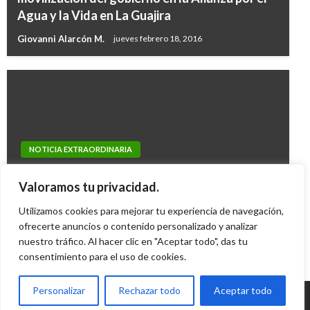
Agua y la Vida en La Guajira
Giovanni Alarcón M.
jueves febrero 18, 2016
NOTICIA EXTRAORDINARIA
Canciller finaliza gira y destaca acercamientos
Valoramos tu privacidad.
con países de Asia Pacífico
Utilizamos cookies para mejorar tu experiencia de navegación,
Ángela María José Calderón Meza
viernes noviembre 13,
ofrecerte anuncios o contenido personalizado y analizar
2009
nuestro tráfico. Al hacer clic en "Aceptar todo", das tu
consentimiento para el uso de cookies.
Personalizar
Rechazar todo
Aceptar todo
© Radio Santa Fe 1070 am