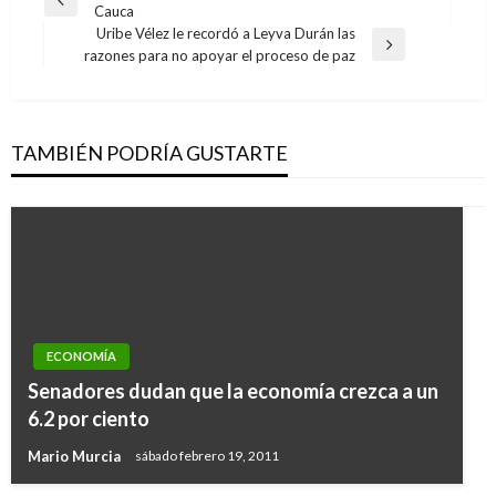
Entrada
Cauca
de
anterior
Uribe Vélez le recordó a Leyva Durán las
entradas
Entrada
razones para no apoyar el proceso de paz
siguiente
TAMBIÉN PODRÍA GUSTARTE
ECONOMÍA
Senadores dudan que la economía crezca a un
6.2 por ciento
Mario Murcia
sábado febrero 19, 2011