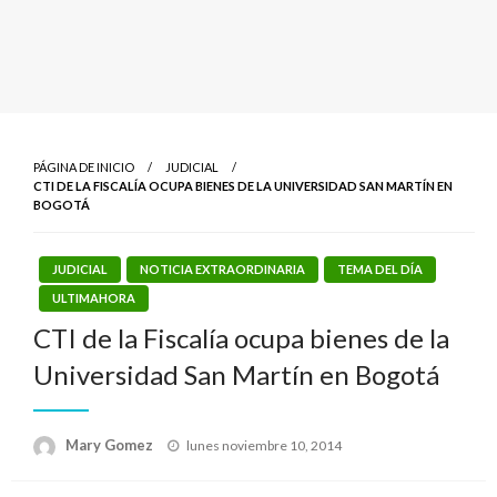
PÁGINA DE INICIO
JUDICIAL
CTI DE LA FISCALÍA OCUPA BIENES DE LA UNIVERSIDAD SAN MARTÍN EN
BOGOTÁ
JUDICIAL
NOTICIA EXTRAORDINARIA
TEMA DEL DÍA
ULTIMAHORA
CTI de la Fiscalía ocupa bienes de la
Universidad San Martín en Bogotá
Publicado
Mary Gomez
lunes noviembre 10, 2014
el