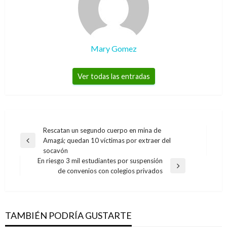
Mary Gomez
Ver todas las entradas
Navegación
Rescatan un segundo cuerpo en mina de
Amagá; quedan 10 víctimas por extraer del
de
Entrada
socavón
anterior
entradas
En riesgo 3 mil estudiantes por suspensión
Entrada
de convenios con colegios privados
NOTICIA EXTRAORDINARIA
siguiente
NOTICIA EXTRAORDINARIA
Gigantesco derrumbe cayó sobre autopista
James Rodríguez presenta una fatiga
Medellín-Bogotá; 12 personas quedaron
muscular pero ahora en la pierna derecha
TAMBIÉN PODRÍA GUSTARTE
atrapadas