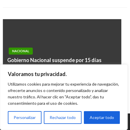
Andres Felipe Gama
sábado junio 30, 2018
Ariel Cabrera
miércoles octubre 26, 2016
NACIONAL
NOTICIA EXTRAORDINARIA
Gobierno Nacional suspende por 15 días
Denuncian en el Senado que mafias de la
vuelos comerciales desde y hacia Leticia, la
alimentación escolar siguen contratando con
Valoramos tu privacidad.
capital del Amazonas
el Estado
Utilizamos cookies para mejorar tu experiencia de navegación,
Ariel Cabrera
jueves enero 28, 2021
Manuel Reyes Beltran
ofrecerte anuncios o contenido personalizado y analizar
miércoles junio 15, 2016
nuestro tráfico. Al hacer clic en "Aceptar todo", das tu
consentimiento para el uso de cookies.
Personalizar
Rechazar todo
Aceptar todo
© Radio Santa Fe 1070 am