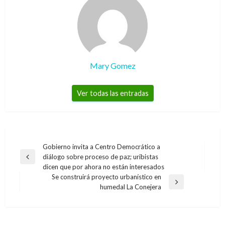
Mary Gomez
Ver todas las entradas
Navegación
Gobierno invita a Centro Democrático a
diálogo sobre proceso de paz; uribistas
de
Entrada
dicen que por ahora no están interesados
anterior
entradas
Se construirá proyecto urbanístico en
Entrada
humedal La Conejera
siguiente