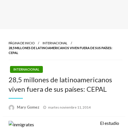
PÁGINA DE INICIO
INTERNACIONAL
28,5 MILLONES DE LATINOAMERICANOS VIVEN FUERA DE SUS PAÍSES:
CEPAL
INTERNACIONAL
28,5 millones de latinoamericanos
viven fuera de sus países: CEPAL
Publicado
Mary Gomez
martes noviembre 11, 2014
el
El estudio