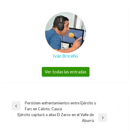
Iván Briceño
Ver todas las entradas
Navegación
Persisten enfrentamientos entre Ejército y
Entrada
Farc en Caloto, Cauca
de
anterior
Ejército capturó a alias El Zarco en el Valle de
entradas
Entrada
Aburrá
siguiente