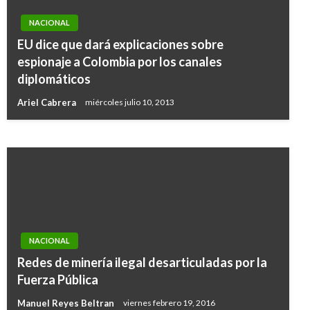
NACIONAL
EU dice que dará explicaciones sobre
NACIONAL
espionaje a Colombia por los canales
Ayuda humanitaria almacenada en Cúcuta
diplomáticos
será distribuida en Colombia
Ariel Cabrera
miércoles julio 10, 2013
Ariel Cabrera
viernes mayo 31, 2019
NACIONAL
Redes de minería ilegal desarticuladas por la
Fuerza Pública
Manuel Reyes Beltran
viernes febrero 19, 2016