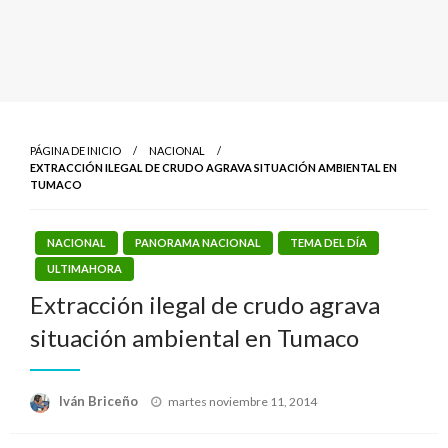
PÁGINA DE INICIO
NACIONAL
EXTRACCIÓN ILEGAL DE CRUDO AGRAVA SITUACIÓN AMBIENTAL EN
TUMACO
NACIONAL
PANORAMA NACIONAL
TEMA DEL DÍA
ULTIMAHORA
Extracción ilegal de crudo agrava
situación ambiental en Tumaco
Publicado
Iván Briceño
martes noviembre 11, 2014
el