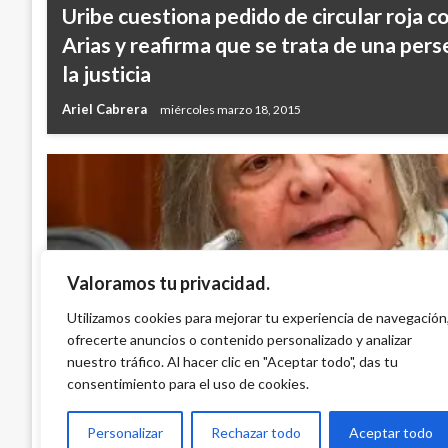
Uribe cuestiona pedido de circular roja c
Arias y reafirma que se trata de una pers
la justicia
Ariel Cabrera
miércoles marzo 18, 2015
Valoramos tu privacidad.
BOGOTÁ
Desde Concejo rechazan las declaracione
Utilizamos cookies para mejorar tu experiencia de navegación
ofrecerte anuncios o contenido personalizado y analizar
de Clara López
nuestro tráfico. Al hacer clic en "Aceptar todo", das tu
Iván Briceño
viernes junio 2, 2023
consentimiento para el uso de cookies.
Personalizar
Rechazar todo
Aceptar todo