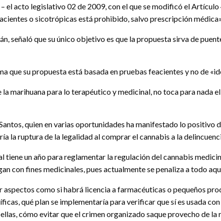
el acto legislativo 02 de 2009, con el que se modificó el Artículo 49
acientes o sicotrópicas está prohibido, salvo prescripción médica»
lán, señaló que su único objetivo es que la propuesta sirva de pue
rma que su propuesta está basada en pruebas feacientes y no de «i
la marihuana para lo terapéutico y medicinal, no toca para nada el t
l Santos, quien en varias oportunidades ha manifestado lo positivo
ía la ruptura de la legalidad al comprar el cannabis a la delincuenci
l tiene un año para reglamentar la regulación del cannabis medicin
agan con fines medicinales, pues actualmente se penaliza a todo aqu
ir aspectos como si habrá licencia a farmacéuticas o pequeños pr
íficas, qué plan se implementaría para verificar que sí es usada con
ellas, cómo evitar que el crimen organizado saque provecho de la 