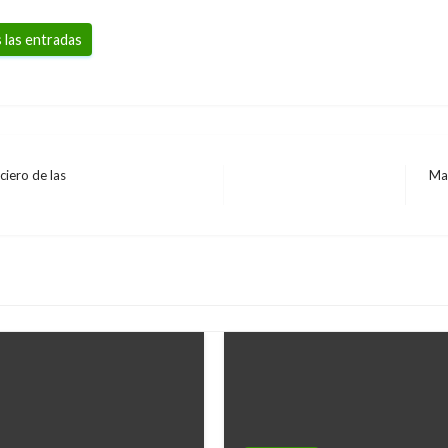
 las entradas
ciero de las
Mar
Ent
sig