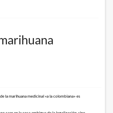
 marihuana
de la marihuana medicinal «a la colombiana» es
o caer en la cosa ambigua de la legalización, sino