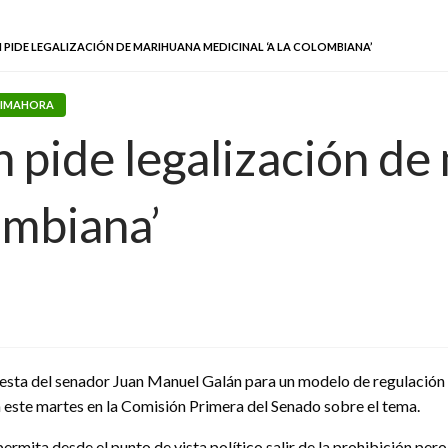
PIDE LEGALIZACIÓN DE MARIHUANA MEDICINAL ‘A LA COLOMBIANA’
TIMAHORA
 pide legalización de
ombiana’
esta del senador Juan Manuel Galán para un modelo de regulación 
 este martes en la Comisión Primera del Senado sobre el tema.
ta desde el punto de vista político salir de la prohibición pero n