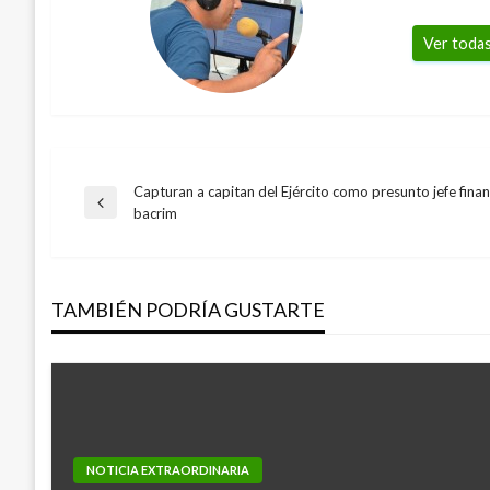
Ver todas
Capturan a capitan del Ejército como presunto jefe finan
Navegación
Entrada
bacrim
anterior
de
TAMBIÉN PODRÍA GUSTARTE
entradas
NOTICIA EXTRAORDINARIA