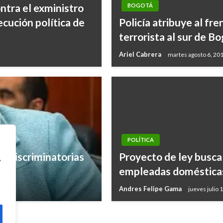
ontra el exministro
BOGOTÁ
ecución política de
Policía atribuye al fr
terrorista al sur de B
Ariel Cabrera
martes agosto 6, 20
POLÍTICA
s discriminatorias
Proyecto de ley busca
,
empleadas doméstica
Andres Felipe Gama
jueves julio 