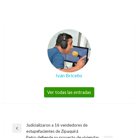
Iván Briceño
Ver todas las entradas
Navegación
Judicializaron a 16 vendedores de
Entrada
estupefacientes de Zipaquirá
de
anterior
Petro defiende su proyecto de viviendas