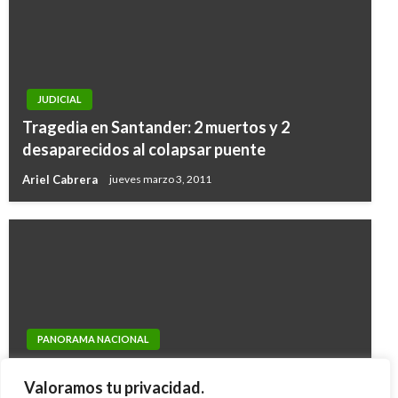
JUDICIAL
Tragedia en Santander: 2 muertos y 2
desaparecidos al colapsar puente
Ariel Cabrera
jueves marzo 3, 2011
PANORAMA NACIONAL
BOGOTÁ
Ángela Robledo pide investigar a la
Hasta el 20 de diciembre participe en los
Valoramos tu privacidad.
MinEducación por negligencia