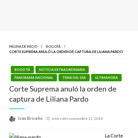
PÁGINA DE INICIO
BOGOTÁ
CORTE SUPREMA ANULÓ LA ORDEN DE CAPTURA DE LILIANA PARDO
BOGOTÁ
NOTICIA EXTRAORDINARIA
PANORAMA NACIONAL
TEMA DEL DÍA
ULTIMAHORA
Corte Suprema anuló la orden de
captura de Liliana Pardo
Publicado
Iván Briceño
miércoles noviembre 12, 2014
el
La Corte