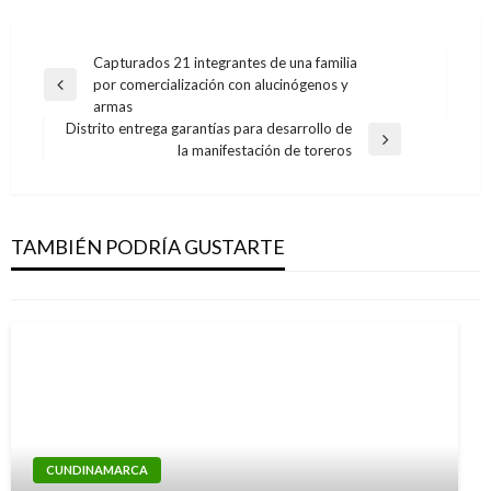
Navegación
Capturados 21 integrantes de una familia
por comercialización con alucinógenos y
de
Entrada
armas
anterior
entradas
Distrito entrega garantías para desarrollo de
Entrada
la manifestación de toreros
siguiente
CUNDINAMARCA
Gobernación aseguró $4.000 millones para
fases II y III de Transmilenio a Soacha
TAMBIÉN PODRÍA GUSTARTE
Iván Briceño
jueves octubre 18, 2018
CUNDINAMARCA