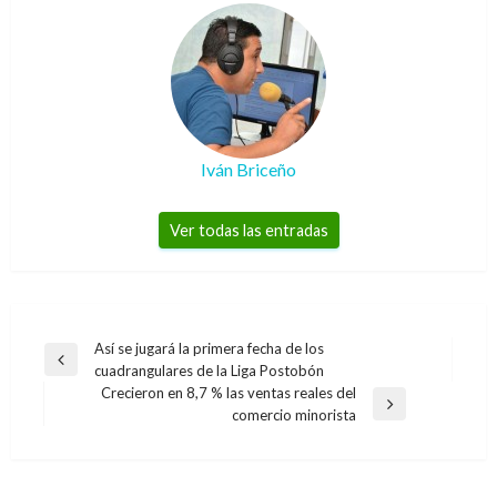
Iván Briceño
Ver todas las entradas
Navegación
Así se jugará la primera fecha de los
Entrada
cuadrangulares de la Liga Postobón
de
anterior
Crecieron en 8,7 % las ventas reales del
entradas
Entrada
comercio minorista
siguiente