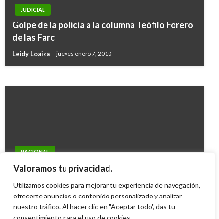
JUDICIAL
BOYACÁ
Golpe de la policía a la columna Teófilo Forero
Gobierno entregó incentivos a 13 colegios de
de las Farc
Boyacá por superar meta de calidad
Leidy Loaiza
jueves enero 7, 2010
Manuel Reyes Beltran
jueves abril 7, 2016
NACIONAL
Una niña de 10 años dio a luz tras ser violada
Valoramos tu privacidad.
por su padre
Utilizamos cookies para mejorar tu experiencia de navegación,
Iván Briceño
ofrecerte anuncios o contenido personalizado y analizar
sábado diciembre 1, 2012
nuestro tráfico. Al hacer clic en "Aceptar todo", das tu
consentimiento para el uso de cookies.