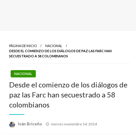
PÁGINA DE INICIO
NACIONAL
DESDE EL COMIENZO DE LOS DIÁLOGOS DE PAZ LAS FARC HAN
SECUESTRADO A 58 COLOMBIANOS
NACIONAL
Desde el comienzo de los diálogos de
paz las Farc han secuestrado a 58
colombianos
Publicado
Iván Briceño
viernes noviembre 14, 2014
el