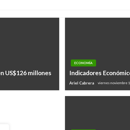
ECONOMÍA
onder por residuos
en US$126 millones
Indicadores Económic
Ariel Cabrera
viernes noviembre 1