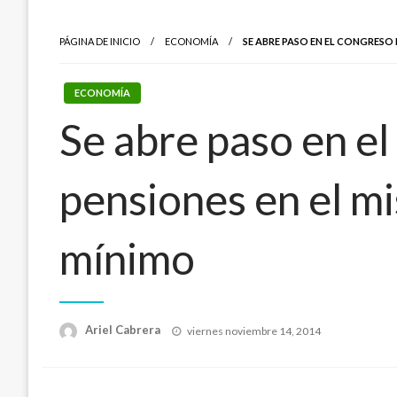
PÁGINA DE INICIO
ECONOMÍA
SE ABRE PASO EN EL CONGRESO
ECONOMÍA
Se abre paso en el
pensiones en el m
mínimo
Publicado
Ariel Cabrera
viernes noviembre 14, 2014
el