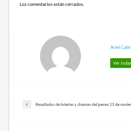
Los comentarios están cerrados.
Ariel Cab
Ver todas
Navegación
Resultados de loterías y chances del jueves 13 de nov
Entrada
anterior
de