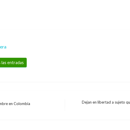
rera
 las entradas
Dejan en libertad a sujeto q
iembre en Colombia
Entrada
siguiente