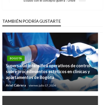
entradas
Entrada
Estado con el concepto guerra”: Uribe
siguiente
TAMBIÉN PODRÍA GUSTARTE
BOGOTÁ
Supersalud intensifica operativos de control
sobre procedimientos estéticos en clínicas y
apartamentos de Bogotá
Ariel Cabrera
viernes julio 17, 2026