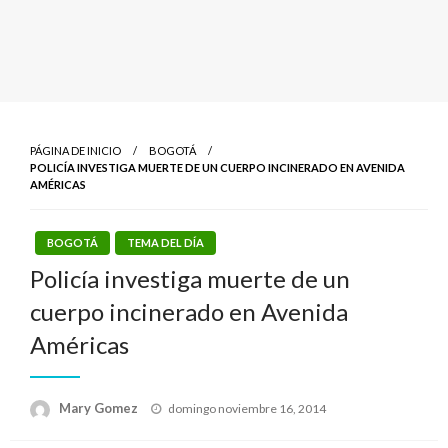
PÁGINA DE INICIO
BOGOTÁ
POLICÍA INVESTIGA MUERTE DE UN CUERPO INCINERADO EN AVENIDA
AMÉRICAS
BOGOTÁ
TEMA DEL DÍA
Policía investiga muerte de un
cuerpo incinerado en Avenida
Américas
Publicado
Mary Gomez
domingo noviembre 16, 2014
el