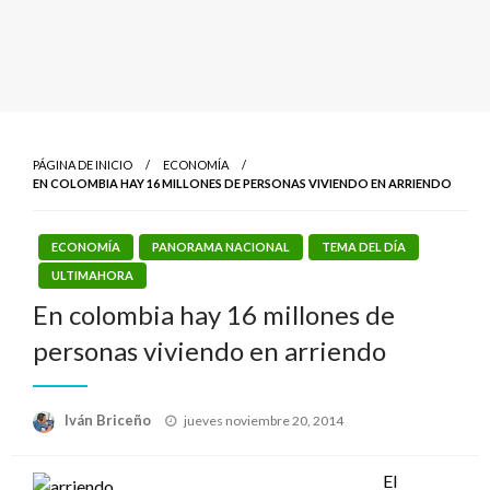
PÁGINA DE INICIO
ECONOMÍA
EN COLOMBIA HAY 16 MILLONES DE PERSONAS VIVIENDO EN ARRIENDO
ECONOMÍA
PANORAMA NACIONAL
TEMA DEL DÍA
ULTIMAHORA
En colombia hay 16 millones de
personas viviendo en arriendo
Publicado
Iván Briceño
jueves noviembre 20, 2014
el
El