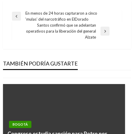
Navegación
En menos de 24 horas capturaron a cinco
Entrada
‘mulas’ del narcotráfico en ElDorado
de
anterior
Santos confirmó que se adelantan
entradas
operativos para la liberación del general
Entrada
Alzate
siguiente
NOTICIA EXTRAORDINARIA
El Senado aprobó la Justicia Especial para la
Paz
TAMBIÉN PODRÍA GUSTARTE
Ariel Cabrera
jueves noviembre 16, 2017
BOGOTÁ
Congreso estudia sanción para Petro por