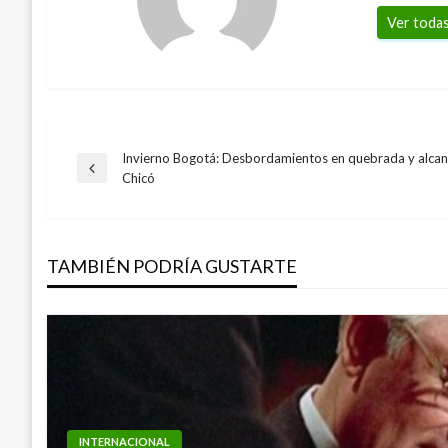
Ver todas
Invierno Bogotá: Desbordamientos en quebrada y alcanta
Navegación
Entrada
Chicó
anterior
de
TAMBIÉN PODRÍA GUSTARTE
entradas
INTERNACIONAL