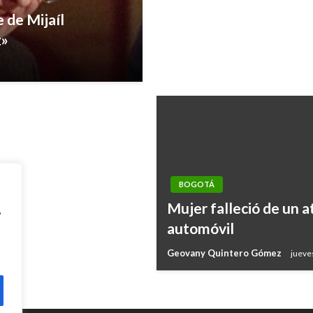
 de Mijaíl
 Reforma a la
z»
BOGOTÁ
Mujer falleció de un a
,
automóvil
Geovany Quintero Gómez
jueve