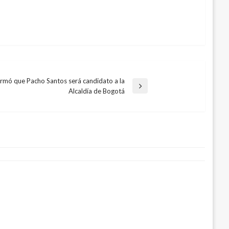
irmó que Pacho Santos será candidato a la
Alcaldía de Bogotá
or de revocatoria de Peñalosa por
ieras
o 23, 2018