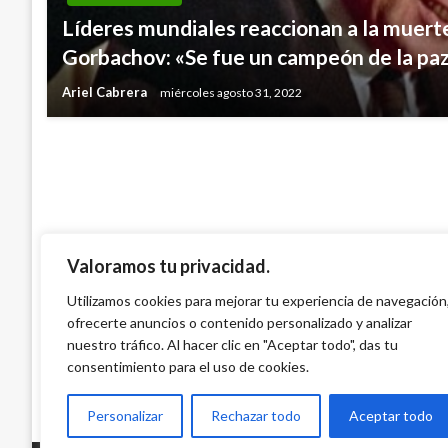
NOTICIA EXTRAORDINARIA
Líderes mundiales reaccionan a la muerte
Presidente Santos dice que no retirará la
Gorbachov: «Se fue un campeón de la pa
Justicia
Ariel Cabrera
miércoles agosto 31, 2022
Geovany Quintero Gómez
viernes diciembre 16, 2011
Valoramos tu privacidad.
Utilizamos cookies para mejorar tu experiencia de navegación
ofrecerte anuncios o contenido personalizado y analizar
nuestro tráfico. Al hacer clic en "Aceptar todo", das tu
consentimiento para el uso de cookies.
Personalizar
Rechazar todo
Aceptar todo