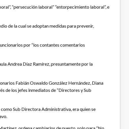
oral”, “persecución laboral” “entorpecimiento laboral”, e
dio de la cual se adoptan medidas para prevenir,
 funcionarios por “los contantes comentarios
Paula Andrea Díaz Ramírez, presuntamente por la
funcionarios Fabián Oswaldo González Hernández, Diana
 de los jefes inmediatos de “Directores y Sub
a como Sub Directora Administrativa, era quien se
avo.
 Martínez, ordena cambiarlos de puesto, solo para “No