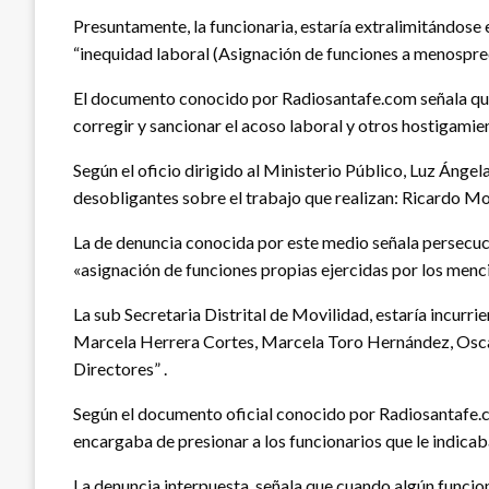
Presuntamente, la funcionaria, estaría extralimitándose 
“inequidad laboral (Asignación de funciones a menosprec
El documento conocido por Radiosantafe.com señala que l
corregir y sancionar el acoso laboral y otros hostigamien
Según el oficio dirigido al Ministerio Público, Luz Ánge
desobligantes sobre el trabajo que realizan: Ricardo M
La de denuncia conocida por este medio señala persecuc
«asignación de funciones propias ejercidas por los menc
La sub Secretaria Distrital de Movilidad, estaría incur
Marcela Herrera Cortes, Marcela Toro Hernández, Oscar
Directores” .
Según el documento oficial conocido por Radiosantafe.co
encargaba de presionar a los funcionarios que le indicab
La denuncia interpuesta, señala que cuando algún funcio