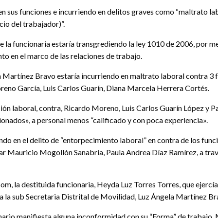
en sus funciones e incurriendo en delitos graves como “maltrato lab
io del trabajador)”.
a funcionaria estaría transgrediendo la ley 1010 de 2006, por me
to en el marco de las relaciones de trabajo.
la Martínez Bravo estaría incurriendo en maltrato laboral contra 3
oreno García, Luis Carlos Guarín, Diana Marcela Herrera Cortés.
ión laboral, contra, Ricardo Moreno, Luis Carlos Guarín López y 
ionados», a personal menos “calificado y con poca experiencia».
riendo en el delito de “entorpecimiento laboral” en contra de los 
 Mauricio Mogollón Sanabria, Paula Andrea Díaz Ramírez, a través
m, la destituida funcionaria, Heyda Luz Torres Torres, que ejercí
a la sub Secretaria Distrital de Movilidad, Luz Ángela Martínez Br
nario manifiesta alguna inconformidad con su “Forma” de trabajo,