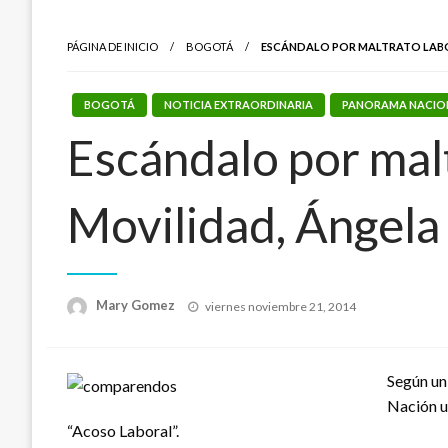
PÁGINA DE INICIO
BOGOTÁ
ESCÁNDALO POR MALTRATO LABOR
BOGOTÁ
NOTICIA EXTRAORDINARIA
PANORAMA NACIO
Escándalo por malt
Movilidad, Ángela
Publicado
Mary Gomez
viernes noviembre 21, 2014
el
Según un
Nación un
“Acoso Laboral”.