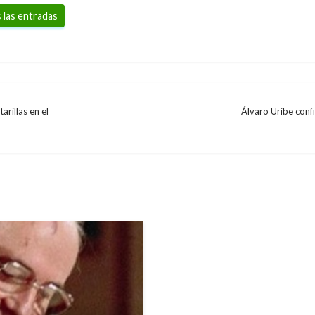
 las entradas
rillas en el
Álvaro Uribe conf
Entrada
BOGOTÁ
siguiente
CNE sancionó a promot
irregularidades financ
Andres Felipe Gama
jueves agost