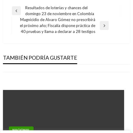
Navegación
Resultados de loterías y chances del
Entrada
domingo 23 de noviembre en Colombia
de
anterior
Magnicidio de Alvaro Gómez no prescribirá
entradas
el próximo año; Fiscalía dispone práctica de
Entrada
40 pruebas y llama a declarar a 28 testigos
siguiente
NOTICIA EXTRAORDINARIA
NACIONAL
Corte aplazó debate del plesbicito para el 18
NOTICIA EXTRAORDINARIA
Equipo del INVÍAS supervisa intervención del
de julio
TAMBIÉN PODRÍA GUSTARTE
Duque busca fortalecer la relaciones con
sitio crítico La Huesera, en Antioquia
Mary Gomez
miércoles julio 13, 2016
Ecuador tras muerte de alias ‘Guacho’
Giovanni Alarcón M.
lunes agosto 8, 2016
Iván Briceño
martes diciembre 25, 2018
NACIONAL