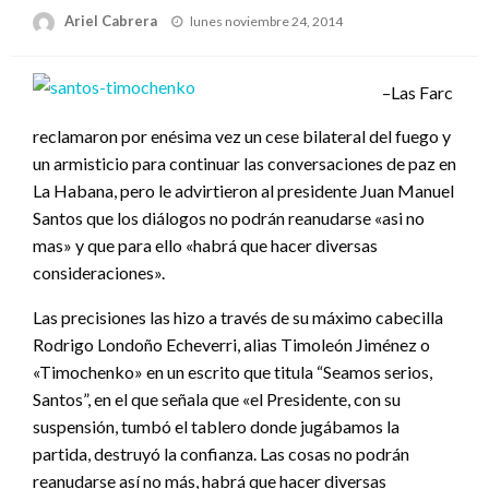
Publicado
Ariel Cabrera
lunes noviembre 24, 2014
el
–Las Farc
reclamaron por enésima vez un cese bilateral del fuego y
un armisticio para continuar las conversaciones de paz en
La Habana, pero le advirtieron al presidente Juan Manuel
Santos que los diálogos no podrán reanudarse «asi no
mas» y que para ello «habrá que hacer diversas
consideraciones».
Las precisiones las hizo a través de su máximo cabecilla
Rodrigo Londoño Echeverri, alias Timoleón Jiménez o
«Timochenko» en un escrito que titula “Seamos serios,
Santos”, en el que señala que «el Presidente, con su
suspensión, tumbó el tablero donde jugábamos la
partida, destruyó la confianza. Las cosas no podrán
reanudarse así no más, habrá que hacer diversas