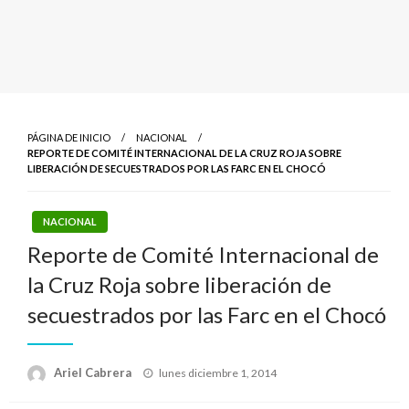
PÁGINA DE INICIO
NACIONAL
REPORTE DE COMITÉ INTERNACIONAL DE LA CRUZ ROJA SOBRE
LIBERACIÓN DE SECUESTRADOS POR LAS FARC EN EL CHOCÓ
NACIONAL
Reporte de Comité Internacional de
la Cruz Roja sobre liberación de
secuestrados por las Farc en el Chocó
Publicado
Ariel Cabrera
lunes diciembre 1, 2014
el