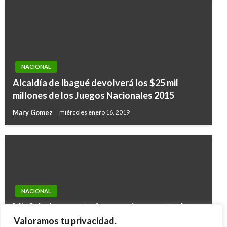
NACIONAL
Alcaldía de Ibagué devolverá los $25 mil
millones de los Juegos Nacionales 2015
Mary Gomez
miércoles enero 16, 2019
NACIONAL
MinSalud y secretarías reaccionaron tarde
ante la expansión del chikunguña: Defensoría
Valoramos tu privacidad.