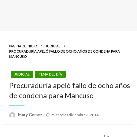
PÁGINA DE INICIO
JUDICIAL
PROCURADURÍA APELÓ FALLO DE OCHO AÑOS DE CONDENA PARA
MANCUSO
JUDICIAL
TEMA DEL DÍA
Procuraduría apeló fallo de ocho años
de condena para Mancuso
Publicado
Mary Gomez
miércoles diciembre 3, 2014
el
La