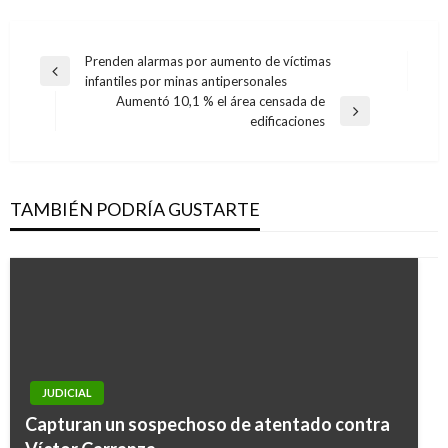
Navegación
Prenden alarmas por aumento de víctimas
Entrada
infantiles por minas antipersonales
de
anterior
Aumentó 10,1 % el área censada de
entradas
Entrada
edificaciones
siguiente
TAMBIÉN PODRÍA GUSTARTE
JUDICIAL
Capturan un sospechoso de atentado contra