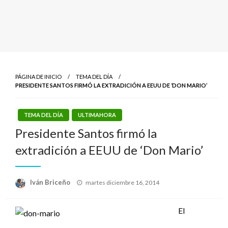
PÁGINA DE INICIO
TEMA DEL DÍA
PRESIDENTE SANTOS FIRMÓ LA EXTRADICIÓN A EEUU DE ‘DON MARIO’
TEMA DEL DÍA
ULTIMAHORA
Presidente Santos firmó la
extradición a EEUU de ‘Don Mario’
Publicado
Iván Briceño
martes diciembre 16, 2014
el
El