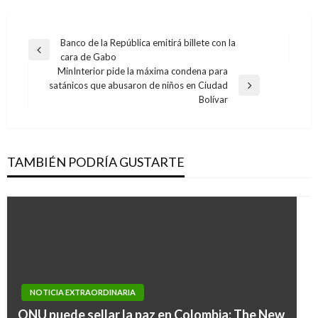
Navegación
Banco de la República emitirá billete con la
Entrada
cara de Gabo
de
anterior
MinInterior pide la máxima condena para
entradas
satánicos que abusaron de niños en Ciudad
Entrada
Bolívar
siguiente
TAMBIÉN PODRÍA GUSTARTE
NOTICIA EXTRAORDINARIA
ONU puede sellar la paz en Colombia: The New