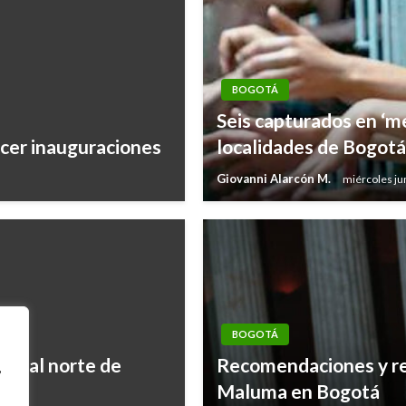
BOGOTÁ
Seis capturados en ‘m
acer inauguraciones
localidades de Bogotá
Giovanni Alarcón M.
miércoles ju
BOGOTÁ
to al norte de
Recomendaciones y res
,
Maluma en Bogotá