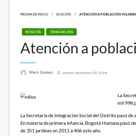
PÁGINA DE INICIO
BOGOTÁ
ATENCIÓN A POBLACIÓN VULNERA
BOGOTÁ
TEMA DEL DÍA
Atención a poblac
Publicado
Mary Gomez
viernes diciembre 19, 2014
el
La Secret
mil 998 p
La Secretaría de Integración Social del Distrito pasó d
En materia de primera infancia, Bogotá Humana pasó de a
de 351 jardines en 2011 a 406 este año.