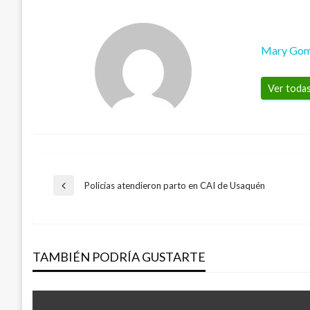
Mary Go
Ver todas
Navegación
Policías atendieron parto en CAI de Usaquén
Entrada
anterior
de
TAMBIÉN PODRÍA GUSTARTE
entradas