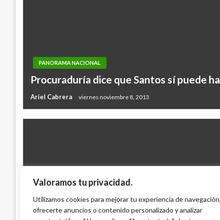
PANORAMA NACIONAL
Procuraduría dice que Santos sí puede h
Ariel Cabrera
viernes noviembre 8, 2013
Valoramos tu privacidad.
BOGOTÁ
Pelea entre vecinos dejó un hombre muer
Utilizamos cookies para mejorar tu experiencia de navegación
ofrecerte anuncios o contenido personalizado y analizar
Bogotá