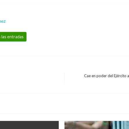
mez
 las entradas
Cae en poder del Ejército 
Entrada
siguiente