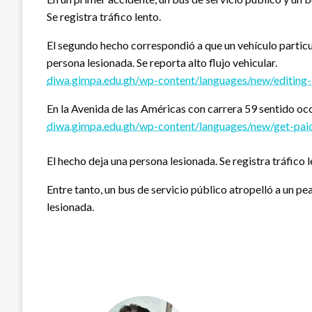
Se registra tráfico lento.
El segundo hecho correspondió a que un vehículo particula
persona lesionada. Se reporta alto flujo vehicular.
diwa.gimpa.edu.gh/wp-content/languages/new/editing-
En la Avenida de las Américas con carrera 59 sentido occi
diwa.gimpa.edu.gh/wp-content/languages/new/get-paid
El hecho deja una persona lesionada. Se registra tráfico l
Entre tanto, un bus de servicio público atropelló a un pea
lesionada.