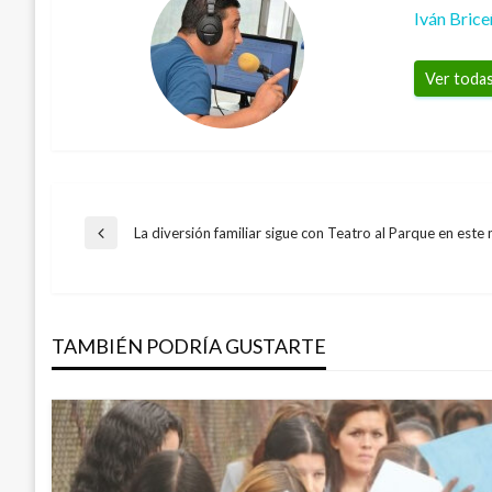
Iván Bric
Ver todas
Navegación
La diversión familiar sigue con Teatro al Parque en este
Entrada
anterior
de
TAMBIÉN PODRÍA GUSTARTE
entradas