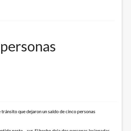
 personas
 tránsito que dejaron un saldo de cinco personas
entido norte – sur. El hecho deja dos personas lesionadas.