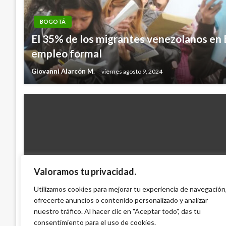
BOGOTÁ
El 35% de los migrantes venezolanos en 
empleo formal
Giovanni Alarcón M.
viernes agosto 9, 2024
Valoramos tu privacidad.
BOGOTÁ
Choque de busetas en Suba deja una pasa
Utilizamos cookies para mejorar tu experiencia de navegación
ofrecerte anuncios o contenido personalizado y analizar
Iván Briceño
miércoles mayo 23, 2012
nuestro tráfico. Al hacer clic en "Aceptar todo", das tu
consentimiento para el uso de cookies.