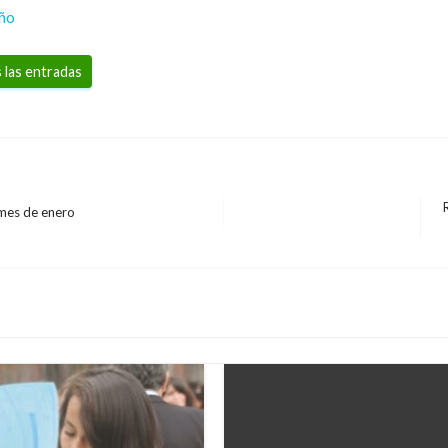
eño
 las entradas
 mes de enero
E
s