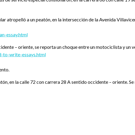
r atropelló a un peatón, en la intersección de la Avenida Villavicen
an-essay.html
dente – oriente, se reporta un choque entre un motociclista y un ve
-to-write-essays.html
ento.
tón, en la calle 72 con carrera 28 A sentido occidente – oriente. Se