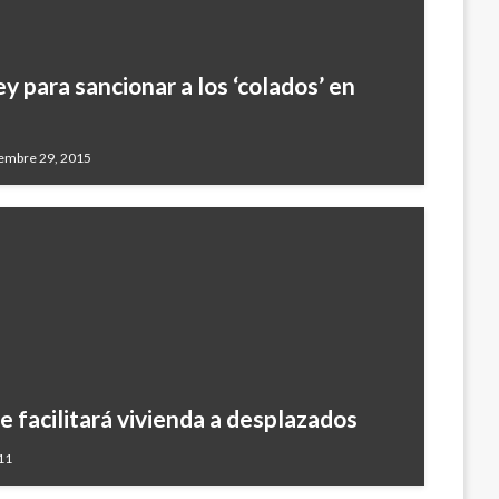
y para sancionar a los ‘colados’ en
iembre 29, 2015
 facilitará vivienda a desplazados
11