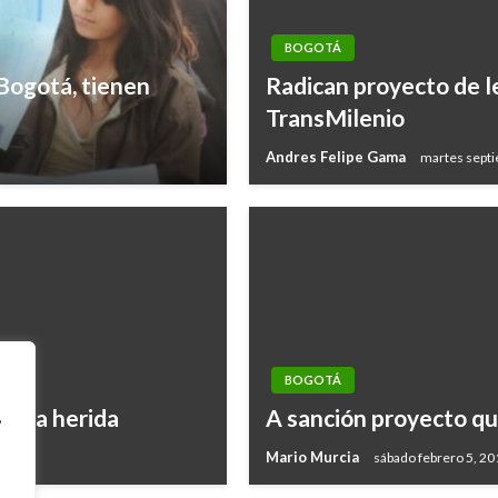
BOGOTÁ
Bogotá, tienen
Radican proyecto de le
TransMilenio
Andres Felipe Gama
martes sept
BOGOTÁ
jera herida
A sanción proyecto que
,
Mario Murcia
sábado febrero 5, 20