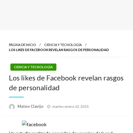
PÁGINA DE INICIO
CIENCIA Y TECNOLOGÍA
LOS LIKES DE FACEBOOK REVELAN RASGOS DE PERSONALIDAD
CIENCIA Y TECNOLOGÍA
Los likes de Facebook revelan rasgos
de personalidad
Publicado
Mateo Clavijo
martes enero 13, 2015
el