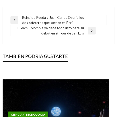
Navegación
Reinaldo Rueda y Juan Carlos Osorio los
Entrada
dos cafeteros que suenan en Perú
de
anterior
El Team Colombia ya tiene todo listo para su
entradas
Entrada
debut en el Tour de San Luis
siguiente
CIENCIA Y TECNOLOGÍA
CIENCIA Y TECNOLOGÍA
Twitter implementará filtros para que
Conozca a la pareja que vendió a su hija para
gobiernos censuren mensajes
TAMBIÉN PODRÍA GUSTARTE
comprar un iPhone
Iván Briceño
viernes enero 27, 2012
Margarita Bedoya
viernes octubre 18, 2013
CIENCIA Y TECNOLOGÍA