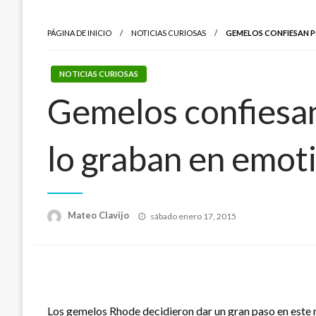
PÁGINA DE INICIO
NOTICIAS CURIOSAS
GEMELOS CONFIESAN P
NOTICIAS CURIOSAS
Gemelos confiesan
lo graban en emot
Publicado
Mateo Clavijo
sábado enero 17, 2015
el
Los gemelos Rhode decidieron dar un gran paso en este 