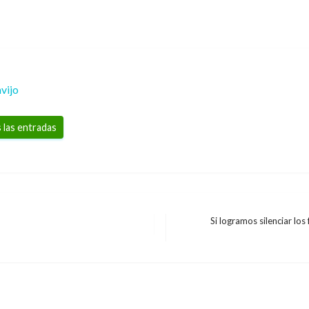
vijo
 las entradas
Si logramos silenciar lo
Entrada
siguiente