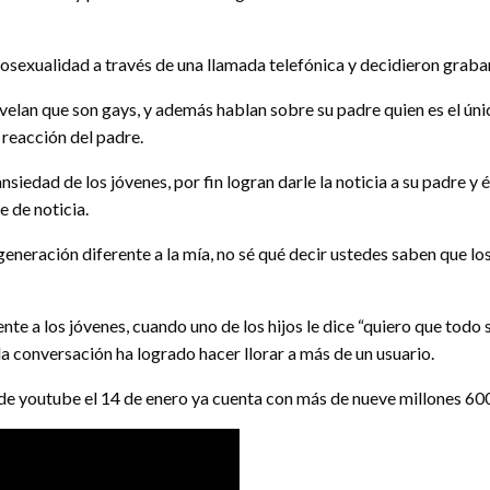
osexualidad a través de una llamada telefónica y decidieron grab
evelan que son gays, y además hablan sobre su padre quien es el ún
 reacción del padre.
edad de los jóvenes, por fin logran darle la noticia a su padre y él
 de noticia.
 generación diferente a la mía, no sé qué decir ustedes saben que l
te a los jóvenes, cuando uno de los hijos le dice “quiero que todo 
la conversación ha logrado hacer llorar a más de un usuario.
de youtube el 14 de enero ya cuenta con más de nueve millones 600 