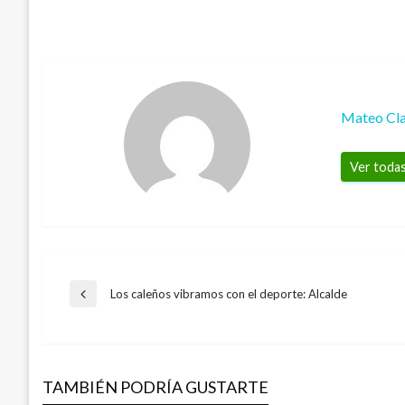
Mateo Cla
Ver todas
Navegación
Los caleños vibramos con el deporte: Alcalde
Entrada
anterior
de
TAMBIÉN PODRÍA GUSTARTE