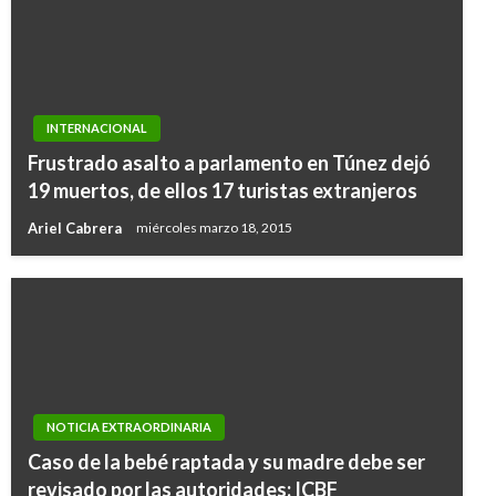
INTERNACIONAL
Frustrado asalto a parlamento en Túnez dejó
19 muertos, de ellos 17 turistas extranjeros
Ariel Cabrera
miércoles marzo 18, 2015
NOTICIA EXTRAORDINARIA
JUDICIAL
Caso de la bebé raptada y su madre debe ser
Desarticulada red de tráfico de personas
revisado por las autoridades: ICBF