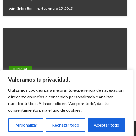
entre Brasil, Colombia y Centroamérica
Iván Briceño
martes enero 15, 2013
Manuel Reyes Beltran
martes septiembre 5, 2017
JUDICIAL
Mueren 4 personas al caer avioneta en
Valoramos tu privacidad.
Málaga, Santander
Utilizamos cookies para mejorar tu experiencia de navegación,
Ariel Cabrera
ofrecerte anuncios o contenido personalizado y analizar
viernes octubre 15, 2010
nuestro tráfico. Al hacer clic en "Aceptar todo", das tu
consentimiento para el uso de cookies.
Personalizar
Rechazar todo
Aceptar todo
© Radio Santa Fe 1070 am