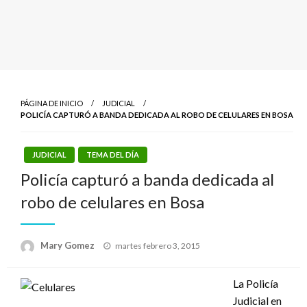
PÁGINA DE INICIO
JUDICIAL
POLICÍA CAPTURÓ A BANDA DEDICADA AL ROBO DE CELULARES EN BOSA
JUDICIAL
TEMA DEL DÍA
Policía capturó a banda dedicada al
robo de celulares en Bosa
Publicado
Mary Gomez
martes febrero 3, 2015
el
La Policía
Judicial en