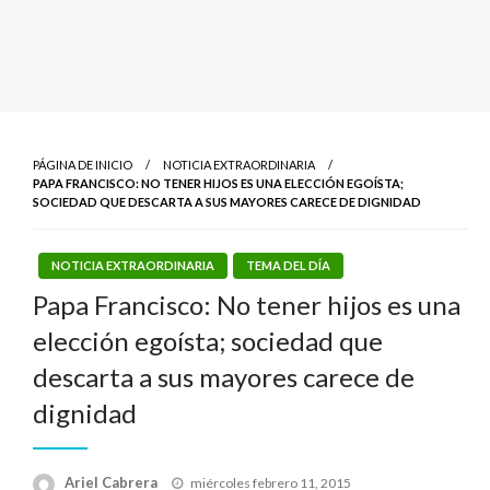
PÁGINA DE INICIO
NOTICIA EXTRAORDINARIA
PAPA FRANCISCO: NO TENER HIJOS ES UNA ELECCIÓN EGOÍSTA;
SOCIEDAD QUE DESCARTA A SUS MAYORES CARECE DE DIGNIDAD
NOTICIA EXTRAORDINARIA
TEMA DEL DÍA
Papa Francisco: No tener hijos es una
elección egoísta; sociedad que
descarta a sus mayores carece de
dignidad
Publicado
Ariel Cabrera
miércoles febrero 11, 2015