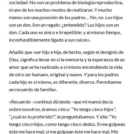
sociedad. No son un problema de biología reproductiva,
ni uno de los muchos modos de realizarse. Y mucho
menos son una posesión de los padres… No, no. Los hijos
son un don. Son un regalo: ¿entendido? Los hijos son un
don. Cada uno es único e irrepetible; y al mismo tiempo,
inconfundiblemente ligado a sus raíces».
Añadió que «ser hijo e hija, de hecho, según el designio de
Dios, significa llevar en sí la memoria y la esperanza de un
amor que se ha realizado a sí mismo encendiendo la vida
de otro ser humano, original y nuevo. Y para los padres
cada hijo es sí mismo, es diferente, diverso. Permítanme
un recuerdo de familia».
«Recuerdo –continuó diciendo –que mi mamá decía
sobre nosotros, éramos cinco: “Yo tengo cinco hijos”,
“¿cuál es tu preferido?”, le preguntábamos. Y ella: “Yo
tengo cinco hijos, como tengo cinco dedos. Si me golpean
éste me hace mal; si me golpean éste me hace mal. Me