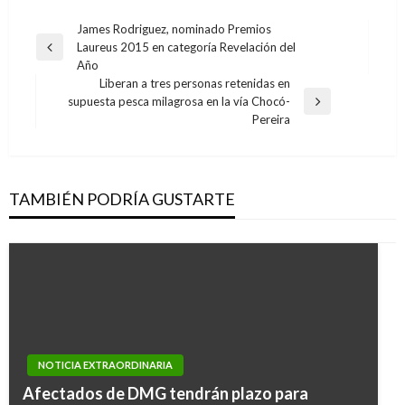
Navegación
James Rodriguez, nominado Premios
Laureus 2015 en categoría Revelación del
de
Entrada
Año
anterior
entradas
Liberan a tres personas retenidas en
supuesta pesca milagrosa en la vía Chocó-
Entrada
Pereira
siguiente
TAMBIÉN PODRÍA GUSTARTE
NOTICIA EXTRAORDINARIA
Afectados de DMG tendrán plazo para