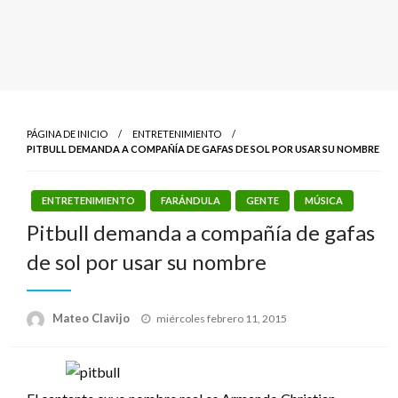
PÁGINA DE INICIO
ENTRETENIMIENTO
PITBULL DEMANDA A COMPAÑÍA DE GAFAS DE SOL POR USAR SU NOMBRE
ENTRETENIMIENTO
FARÁNDULA
GENTE
MÚSICA
Pitbull demanda a compañía de gafas
de sol por usar su nombre
Publicado
Mateo Clavijo
miércoles febrero 11, 2015
el