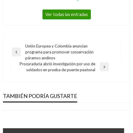
Ver todas las entradas
Navegación
Unión Europea y Colombia anuncian
programa para promover conservación
de
Entrada
páramos andinos
anterior
entradas
Procuraduría abrió investigación por uso de
Entrada
soldados en prueba de puente peatonal
siguiente
CINE
ENTRETENIMIENTO
ENTRETENIMIENTO
Avengers: Endgame vendió 510 mil boletos
Cantante Carlos Vives cumple hoy 55 años
TAMBIÉN PODRÍA GUSTARTE
Medio español asegura que Shakira y Piqué
durante su estreno en Colombia
Manuel Reyes Beltran
domingo agosto 7, 2016
habrían terminado su relación
Iván Briceño
viernes abril 26, 2019
Andres Felipe Gama
viernes octubre 6, 2017