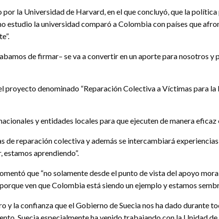
por la Universidad de Harvard, en el que concluyó, que la política po
ismo estudio la universidad comparó a Colombia con países que afr
e”.
cabamos de firmar– se va a convertir en un aporte para nosotros y 
el proyecto denominado “Reparación Colectiva a Víctimas para la R
nacionales y entidades locales para que ejecuten de manera eficaz
s de reparación colectiva y además se intercambiará experiencias 
r, estamos aprendiendo”.
omentó que “no solamente desde el punto de vista del apoyo moral, 
porque ven que Colombia está siendo un ejemplo y estamos sembran
o y la confianza que el Gobierno de Suecia nos ha dado durante t
to. Suecia especialmente ha venido trabajando con la Unidad de Ví