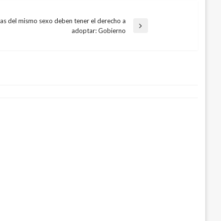
jas del mismo sexo deben tener el derecho a
adoptar: Gobierno
igor ley de sometimiento a la justicia
clan del golfo y demás bandas