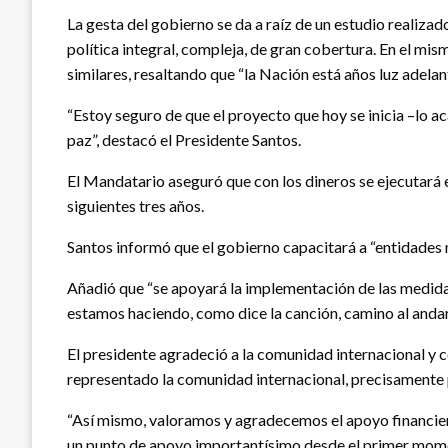
La gesta del gobierno se da a raíz de un estudio realizado 
política integral, compleja, de gran cobertura. En el m
similares, resaltando que “la Nación está años luz adelant
“Estoy seguro de que el proyecto que hoy se inicia –lo a
paz”, destacó el Presidente Santos.
El Mandatario aseguró que con los dineros se ejecutará 
siguientes tres años.
Santos informó que el gobierno capacitará a “entidades 
Añadió que “se apoyará la implementación de las medida
estamos haciendo, como dice la canción, camino al anda
El presidente agradeció a la comunidad internacional y c
representado la comunidad internacional, precisamente 
“Así mismo, valoramos y agradecemos el apoyo financier
un punto de apoyo importantísimo desde el primer momen