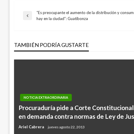
“Es preocupante el aumento de la distribución y consu
Navegación
Entrada
hay en la ciudad”: Guatibonza
anterior
de
TAMBIÉN PODRÍA GUSTARTE
entradas
NOTICIA EXTRAORDINARIA
TEMA DEL DÍA
Procuraduría pide a Corte Constitucional
Los hechos que marcaron el 2019 en Lati
en demanda contra normas de Ley de Just
protestas y desastres ambientales
Ariel Cabrera
jueves agosto 22, 2013
Ariel Cabrera
domingo diciembre 29, 2019