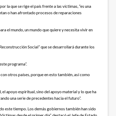
r la que se rige el país frente a las víctimas, “es una
ontan o han afrontado procesos de reparaciones
para el mundo, un mundo que quiere y necesita vivir en
econstrucción Social” que se desarrollará durante los
 este programa”.
con otros países, porque en esto también, así como
el apoyo espiritual, sino del apoyo material y lo que ha
do una serie de precedentes hacia el futuro”.
odo este tiempo. Los demás gobiernos también han sido
ctimas desde el primer día”, destacó el Jefe de Estado.