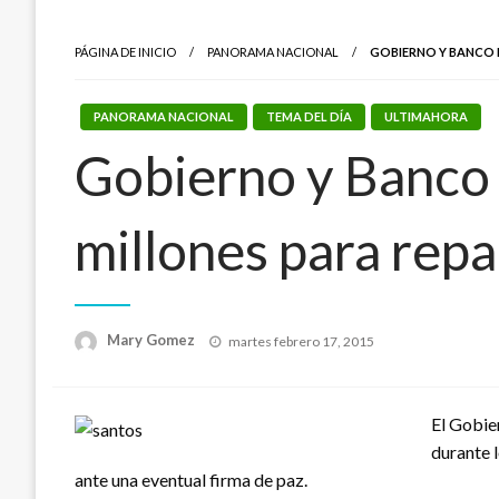
PÁGINA DE INICIO
PANORAMA NACIONAL
GOBIERNO Y BANCO M
PANORAMA NACIONAL
TEMA DEL DÍA
ULTIMAHORA
Gobierno y Banco 
millones para repa
Publicado
Mary Gomez
martes febrero 17, 2015
el
El Gobie
durante l
ante una eventual firma de paz.