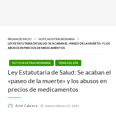
PÁGINA DE INICIO
NOTICIA EXTRAORDINARIA
LEY ESTATUTARIA DE SALUD: SE ACABAN EL «PASEO DE LA MUERTE» Y LOS
ABUSOS EN PRECIOS DE MEDICAMENTOS
NOTICIA EXTRAORDINARIA
TEMA DEL DÍA
Ley Estatutaria de Salud: Se acaban el
«paseo de la muerte» y los abusos en
precios de medicamentos
Publicado
Ariel Cabrera
martes febrero 17, 2015
el