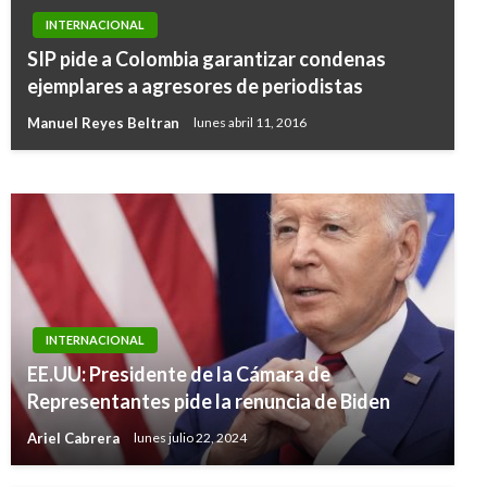
INTERNACIONAL
INTERNACIONAL
SIP pide a Colombia garantizar condenas
En Argentina autorizan ‘alquiler’ de vientre a
ejemplares a agresores de periodistas
matrimonio gay
Manuel Reyes Beltran
lunes abril 11, 2016
Manuel Reyes Beltran
lunes julio 10, 2017
INTERNACIONAL
EE.UU: Presidente de la Cámara de
Representantes pide la renuncia de Biden
Ariel Cabrera
lunes julio 22, 2024