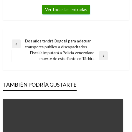
Ver todas las entradas
Navegación
Dos años tendrá Bogotá para adecuar
Entrada
transporte público a discapacitados
de
anterior
Fiscalía imputará a Policía venezolano
entradas
Entrada
muerte de estudiante en Táchira
siguiente
TAMBIÉN PODRÍA GUSTARTE