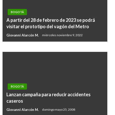
BOGOTÁ
BOGOTÁ
A partir del 28 de febrero de 2023 se podrá
Olla podrida en obras de valorización en
visitar el prototipo del vagón del Metro
Bogotá, denuncia el Personero
Giovanni Alarcón M.
miércoles noviembre 9, 2022
Ariel Cabrera
martes octubre 2, 2012
BOGOTÁ
Lanzan campaña para reducir accidentes
caseros
Giovanni Alarcón M.
domingo mayo 25, 2008