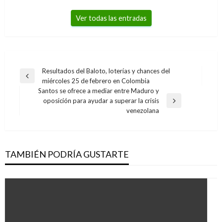
Ver todas las entradas
Navegación
Resultados del Baloto, loterías y chances del
Entrada
miércoles 25 de febrero en Colombia
de
anterior
Santos se ofrece a mediar entre Maduro y
entradas
oposición para ayudar a superar la crisis
Entrada
venezolana
siguiente
TAMBIÉN PODRÍA GUSTARTE