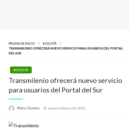
PÁGINA DE INICIO
BOGOTÁ
TRANSMILENIO OFRECERÁ NUEVO SERVICIO PARA USUARIOS DEL PORTAL
DEL SUR
BOGOTÁ
Transmilenio ofrecerá nuevo servicio
para usuarios del Portal del Sur
Publicado
Mary Gomez
jueves febrero 26, 2015
el