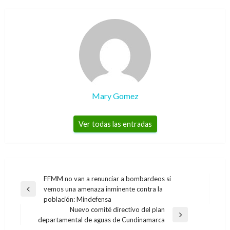
Mary Gomez
Ver todas las entradas
Navegación
FFMM no van a renunciar a bombardeos si
vemos una amenaza inminente contra la
de
Entrada
población: Mindefensa
anterior
entradas
Nuevo comité directivo del plan
Entrada
departamental de aguas de Cundinamarca
siguiente