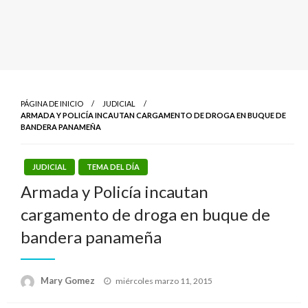
PÁGINA DE INICIO
JUDICIAL
ARMADA Y POLICÍA INCAUTAN CARGAMENTO DE DROGA EN BUQUE DE
BANDERA PANAMEÑA
JUDICIAL
TEMA DEL DÍA
Armada y Policía incautan
cargamento de droga en buque de
bandera panameña
Publicado
Mary Gomez
miércoles marzo 11, 2015
el