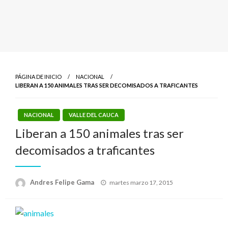
PÁGINA DE INICIO
NACIONAL
LIBERAN A 150 ANIMALES TRAS SER DECOMISADOS A TRAFICANTES
NACIONAL
VALLE DEL CAUCA
Liberan a 150 animales tras ser
decomisados a traficantes
Publicado
Andres Felipe Gama
martes marzo 17, 2015
el