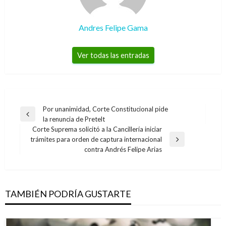
Andres Felipe Gama
Ver todas las entradas
Navegación
Por unanimidad, Corte Constitucional pide
Entrada
la renuncia de Pretelt
de
anterior
Corte Suprema solicitó a la Cancillería iniciar
entradas
trámites para orden de captura internacional
Entrada
contra Andrés Felipe Arias
siguiente
TAMBIÉN PODRÍA GUSTARTE