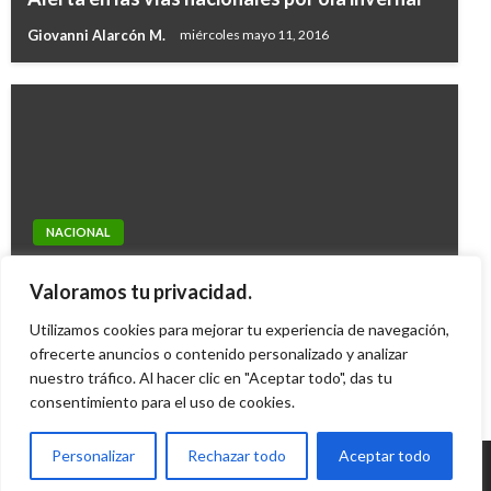
Giovanni Alarcón M.
miércoles mayo 11, 2016
NACIONAL
NACIONAL
Dos mil policías apoyan seguridad para el
1.500 estudiantes de colegios oficiales vivirán
Valoramos tu privacidad.
partido entre Cali y Medellín
su primera experiencia universitaria
Utilizamos cookies para mejorar tu experiencia de navegación,
Mateo Clavijo
miércoles junio 3, 2015
Iván Briceño
ofrecerte anuncios o contenido personalizado y analizar
jueves agosto 8, 2019
nuestro tráfico. Al hacer clic en "Aceptar todo", das tu
consentimiento para el uso de cookies.
Personalizar
Rechazar todo
Aceptar todo
© Radio Santa Fe 1070 am