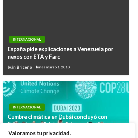
INTERNACIONAL
España pide explicaciones a Venezuela por
nexos con ETA y Farc
Iván Briceño
lunes marzo 1, 2010
INTERNACIONAL
Cumbre climática en Dubái concluyó con
llamamiento a “alejarse” de combustibles
fósiles; la ONU afirma que la eliminación de
Valoramos tu privacidad.