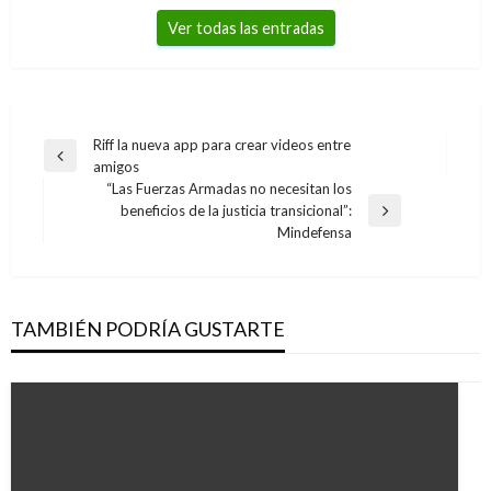
Ver todas las entradas
Navegación
Riff la nueva app para crear videos entre
Entrada
amigos
de
anterior
“Las Fuerzas Armadas no necesitan los
entradas
beneficios de la justicia transicional”:
Entrada
Mindefensa
siguiente
TAMBIÉN PODRÍA GUSTARTE