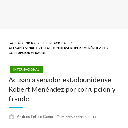
PÁGINA DE INICIO
INTERNACIONAL
ACUSAN A SENADOR ESTADOUNIDENSE ROBERT MENÉNDEZ POR
CORRUPCIÓN Y FRAUDE
INTERNACIONAL
Acusan a senador estadounidense
Robert Menéndez por corrupción y
fraude
Publicado
Andres Felipe Gama
miércoles abril 1, 2015
el