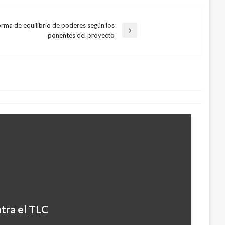
forma de equilibrio de poderes según los
ponentes del proyecto
en al Eln la liberación de tres
hocó
2019
ntra el TLC