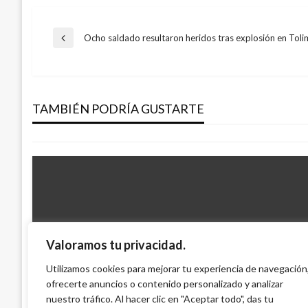
Navegación
Ocho saldado resultaron heridos tras explosión en Toli
Entrada
anterior
NOTICIA EXTRAORDINARIA
de
Estas podrían ser las represalias de Irán 
muerte de Soleimani
TAMBIÉN PODRÍA GUSTARTE
entradas
Manuel Reyes Beltran
viernes enero 3, 2020
Valoramos tu privacidad.
NOTICIA EXTRAORDINARIA
La aberrante situación que hay detrás de 
Utilizamos cookies para mejorar tu experiencia de navegación
ofrecerte anuncios o contenido personalizado y analizar
masiva de niños en el Colegio Marco Fide
nuestro tráfico. Al hacer clic en "Aceptar todo", das tu