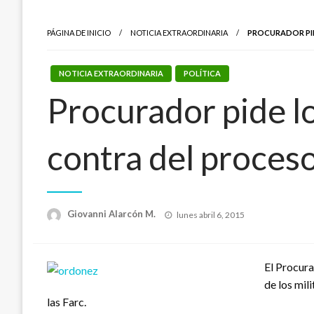
PÁGINA DE INICIO
NOTICIA EXTRAORDINARIA
PROCURADOR PID
NOTICIA EXTRAORDINARIA
POLÍTICA
Procurador pide lo
contra del proces
Publicado
Giovanni Alarcón M.
lunes abril 6, 2015
el
El Procura
de los mil
las Farc.