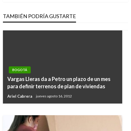
TAMBIÉN PODRÍA GUSTARTE
BOGOTÁ
BOGOTÁ
Vargas Lleras da a Petro un plazo de un mes
Cerca de 260 peluquerías en Bogotá podrían
para definir terrenos de plan de viviendas
ser cerradas por incumplir normas
Ariel Cabrera
jueves agosto 16, 2012
Andres Felipe Gama
martes octubre 17, 2017