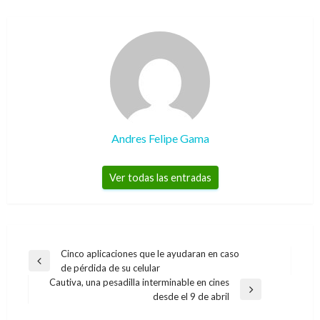
Andres Felipe Gama
Ver todas las entradas
Navegación
Cinco aplicaciones que le ayudaran en caso
Entrada
de pérdida de su celular
de
anterior
Cautiva, una pesadilla interminable en cines
entradas
Entrada
desde el 9 de abril
siguiente