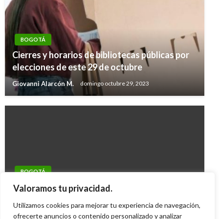
BOGOTÁ
Cierres y horarios de bibliotecas públicas por
elecciones de este 29 de octubre
Giovanni Alarcón M.
domingo octubre 29, 2023
BOGOTÁ
Trancones y emposamientos por tarde
Valoramos tu privacidad.
lluviosa en Bogotá
Utilizamos cookies para mejorar tu experiencia de navegación,
Iván Briceño
ofrecerte anuncios o contenido personalizado y analizar
martes noviembre 4, 2014