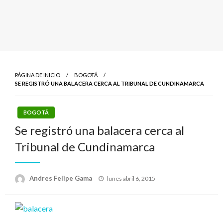
PÁGINA DE INICIO
BOGOTÁ
SE REGISTRÓ UNA BALACERA CERCA AL TRIBUNAL DE CUNDINAMARCA
BOGOTÁ
Se registró una balacera cerca al
Tribunal de Cundinamarca
Publicado
Andres Felipe Gama
lunes abril 6, 2015
el