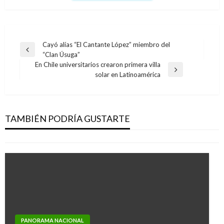
Navegación
Cayó alías “El Cantante López” miembro del
Entrada
“Clan Úsuga”
de
anterior
En Chile universitarios crearon primera villa
entradas
Entrada
solar en Latinoamérica
siguiente
POLÍTICA
Se aplazó proyecto que busca Reforma Rural
Integral para la Paz
TAMBIÉN PODRÍA GUSTARTE
Giovanni Alarcón M.
miércoles septiembre 27, 2017
PANORAMA NACIONAL