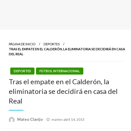
PÁGINA DE INICIO
DEPORTES
TRAS EL EMPATE EN EL CALDERÓN, LA ELIMINATORIA SE DECIDIRÁ EN CASA
DEL REAL
DEPORTES
FÚTBOL INTERNACIONAL
Tras el empate en el Calderón, la
eliminatoria se decidirá en casa del
Real
Publicado
Mateo Clavijo
martes abril 14, 2015
el