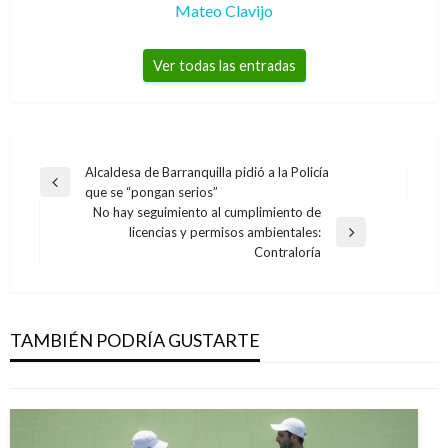
Mateo Clavijo
Ver todas las entradas
Navegación
Alcaldesa de Barranquilla pidió a la Policía
Entrada
que se “pongan serios”
de
anterior
No hay seguimiento al cumplimiento de
entradas
licencias y permisos ambientales:
Entrada
Contraloría
siguiente
DEPORTES
Cabal y Farah ganaron en el Roland Garros
TAMBIÉN PODRÍA GUSTARTE
Iván Briceño
jueves mayo 30, 2019