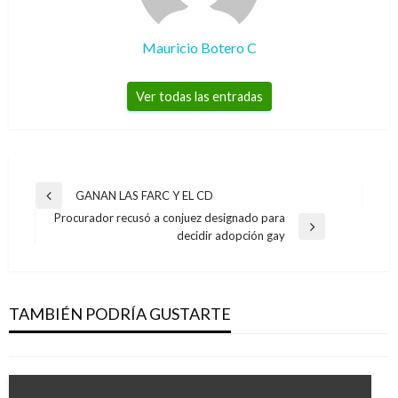
Mauricio Botero C
Ver todas las entradas
Navegación
GANAN LAS FARC Y EL CD
Entrada
de
Procurador recusó a conjuez designado para
anterior
Entrada
decidir adopción gay
entradas
siguiente
OPINIÓN
El Sector de astilleros, mar a fuera
TAMBIÉN PODRÍA GUSTARTE
Luis Eduardo Forero Medina
jueves noviembre 10, 2016