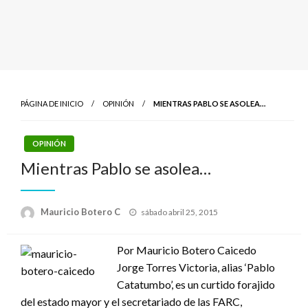
PÁGINA DE INICIO
OPINIÓN
MIENTRAS PABLO SE ASOLEA…
OPINIÓN
Mientras Pablo se asolea…
Publicado
Mauricio Botero C
sábado abril 25, 2015
el
Por Mauricio Botero Caicedo
Jorge Torres Victoria, alias ‘Pablo
Catatumbo’, es un curtido forajido
del estado mayor y el secretariado de las FARC,