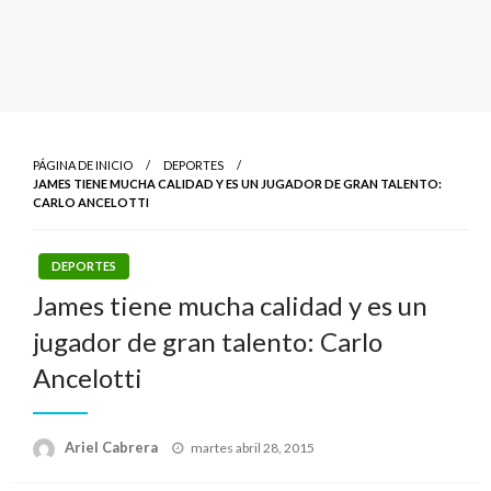
PÁGINA DE INICIO
DEPORTES
JAMES TIENE MUCHA CALIDAD Y ES UN JUGADOR DE GRAN TALENTO:
CARLO ANCELOTTI
DEPORTES
James tiene mucha calidad y es un
jugador de gran talento: Carlo
Ancelotti
Publicado
Ariel Cabrera
martes abril 28, 2015
el