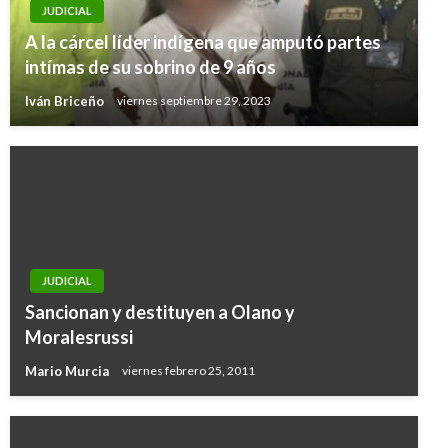
JUDICIAL
A la cárcel líder indígena que amputó partes
intímas de su sobrino de 9 años
Iván Briceño
viernes septiembre 29, 2023
JUDICIAL
Sancionan y destituyen a Olano y
Moralesrussi
Mario Murcia
viernes febrero 25, 2011