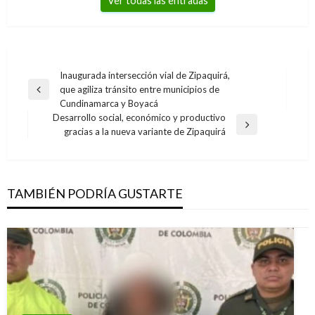
Ver todas las entradas
Navegación
Inaugurada intersección vial de Zipaquirá,
que agiliza tránsito entre municipios de
de
Entrada
Cundinamarca y Boyacá
anterior
entradas
Desarrollo social, económico y productivo
Entrada
gracias a la nueva variante de Zipaquirá
siguiente
TAMBIÉN PODRÍA GUSTARTE