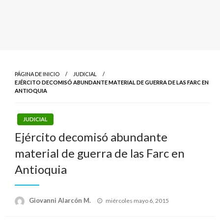
PÁGINA DE INICIO
JUDICIAL
EJÉRCITO DECOMISÓ ABUNDANTE MATERIAL DE GUERRA DE LAS FARC EN
ANTIOQUIA
JUDICIAL
Ejército decomisó abundante
material de guerra de las Farc en
Antioquia
Publicado
Giovanni Alarcón M.
miércoles mayo 6, 2015
el