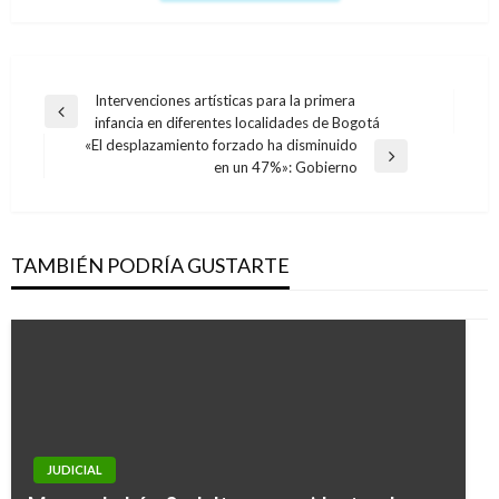
Navegación
Intervenciones artísticas para la primera
Entrada
infancia en diferentes localidades de Bogotá
de
anterior
«El desplazamiento forzado ha disminuido
entradas
Entrada
en un 47%»: Gobierno
siguiente
TAMBIÉN PODRÍA GUSTARTE
JUDICIAL
NACIONAL