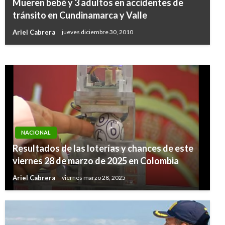
Mueren bebé y 3 adultos en accidentes de
Menos trámites y más agilidad por una mejor
tránsito en Cundinamarca y Valle
salud para todos
Ariel Cabrera
jueves diciembre 30, 2010
Manuel Reyes Beltran
viernes noviembre 29, 2019
NACIONAL
Resultados de las loterías y chances de este
viernes 28 de marzo de 2025 en Colombia
Ariel Cabrera
viernes marzo 28, 2025