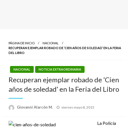
PÁGINA DE INICIO
NACIONAL
RECUPERAN EJEMPLAR ROBADO DE ‘CIEN AÑOS DE SOLEDAD’ EN LA FERIA
DEL LIBRO
NACIONAL
NOTICIA EXTRAORDINARIA
Recuperan ejemplar robado de ‘Cien
años de soledad’ en la Feria del Libro
Publicado
Giovanni Alarcón M.
viernes mayo 8, 2015
el
La Policía