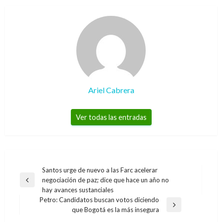
Ariel Cabrera
Ver todas las entradas
Navegación
Santos urge de nuevo a las Farc acelerar
negociación de paz; dice que hace un año no
de
Entrada
hay avances sustanciales
anterior
entradas
Petro: Candidatos buscan votos diciendo
POLÍTICA
Entrada
que Bogotá es la más insegura
siguiente