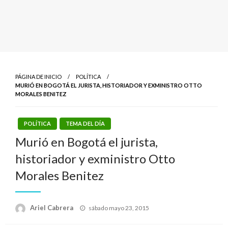
PÁGINA DE INICIO
POLÍTICA
MURIÓ EN BOGOTÁ EL JURISTA, HISTORIADOR Y EXMINISTRO OTTO
MORALES BENITEZ
POLÍTICA
TEMA DEL DÍA
Murió en Bogotá el jurista,
historiador y exministro Otto
Morales Benitez
Publicado
Ariel Cabrera
sábado mayo 23, 2015
el