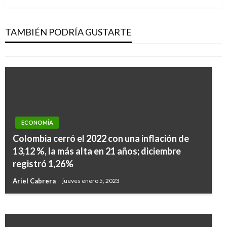
Los expresidentes José Mujica y Felipe
González verificarán acuerdo de paz en
Colombia
TAMBIÉN PODRÍA GUSTARTE
Andres Felipe Gama
jueves marzo 30, 2017
ECONOMÍA
NOTICIA EXTRAORDINARIA
Colombia cerró el 2022 con una inflación de
Cuba: Así es la Reforma Constitucional
13,12 %, la más alta en 21 años; diciembre
aprobada unánimemente por la Asamblea
registró 1,26%
Nacional
Ariel Cabrera
jueves enero 5, 2023
Ariel Cabrera
lunes julio 23, 2018