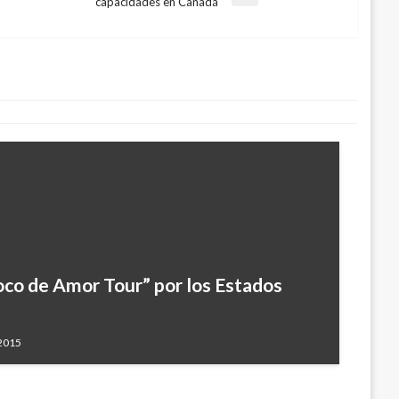
capacidades en Canadá
a el auto de otra que la estrelló; aquí
 19, 2018
Loco de Amor Tour” por los Estados
 2015