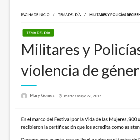
PÁGINA DE INICIO
TEMA DEL DÍA
MILITARES Y POLICÍAS RECIB
TEMA DEL DÍA
Militares y Policí
violencia de géne
Publicado
Mary Gomez
martes mayo 26, 2015
el
En el marco del Festival por la Vida de las Mujeres, 800 
recibieron la certificación que los acredita como asistent
Durante este evento, que se llevó a cabo en el teatro de