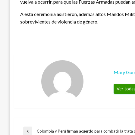
vuelva a ocurrir, para que las Fuerzas Armadas puedan ac
A esta ceremonia asistieron, además altos Mandos Milit
sobrevivientes de violencia de género.
Mary Go
Ver todas
Navegación
Colombia y Perú firman acuerdo para combatir la trata
Entrada