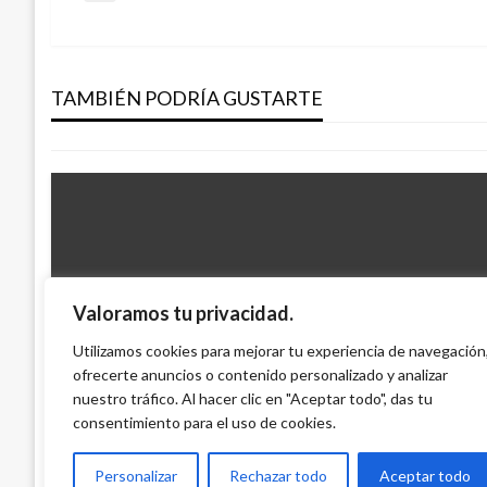
anterior
TEMA DEL DÍA
de
Exfiscal Moreno revela la forma como se
soborno al exmagistrado Francisco Javier
TAMBIÉN PODRÍA GUSTARTE
entradas
Ariel Cabrera
viernes septiembre 22, 2017
Valoramos tu privacidad.
NACIONAL
Libreta militar ya no sería necesaria para
Utilizamos cookies para mejorar tu experiencia de navegación
ofrecerte anuncios o contenido personalizado y analizar
universidad
nuestro tráfico. Al hacer clic en "Aceptar todo", das tu
Iván Briceño
martes noviembre 4, 2014
consentimiento para el uso de cookies.
Personalizar
Rechazar todo
Aceptar todo