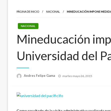
PÁGINA DE INICIO
NACIONAL
MINEDUCACIÓN IMPONE MEDIDA 
NACIONAL
Mineducación impo
Universidad del Pa
Publicado
Andres Felipe Gama
martes mayo 26, 2015
el
Como resultado de la visita administrativa realizada por