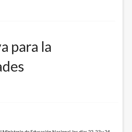
 para la
ades
l Ministerio de Educación Nacional, los días 22, 23 y 24