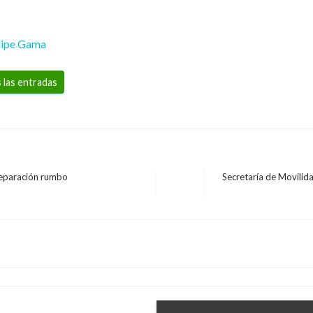
lipe Gama
 las entradas
reparación rumbo
Secretaría de Movilida
Entrada
ESTADO DE LAS VÍAS
siguiente
Confirman 15 heridos 
le para salvar
el Alto del Vino
teojos
Iván Briceño
sábado diciembre 14,