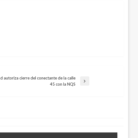
d autoriza cierre del conectante de la calle
45 con la NQS
por choque de bus contra vivienda en
 2019