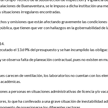
nstalaciones de Buenaventura, se le impuso a dicha institución una 
s situaciones irregulares encontradas.
chos y omisiones que están afectando gravemente las condiciones 
 pública, que tienen que ver con hallazgos en la gobernabilidad de 
14.
jecutado el 13.69% del presupuesto y se han incumplido las obligaci
 se observa falta de planeación contractual, pues no existen en mu
ues carecen de ventilación, los laboratorios no cuentan con los ele
s académicas.
ones a personas en situaciones administrativas de licencia y/o vac
res, lo que ha conllevado a una grave situación de inestabilidad ad
l momento de posesionarse los diferentes rectores.